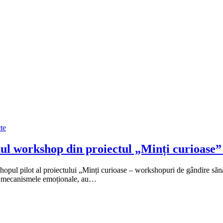
te
ul workshop din proiectul „Minți curioase” 
hopul pilot al proiectului „Minți curioase – workshopuri de gândire sănă
și mecanismele emoționale, au…