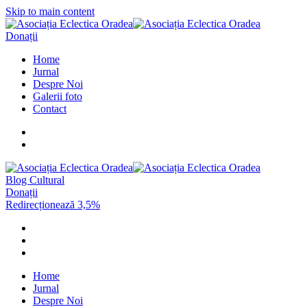
Skip to main content
Donații
Home
Jurnal
Despre Noi
Galerii foto
Contact
Blog Cultural
Donații
Redirecționează 3,5%
Home
Jurnal
Despre Noi