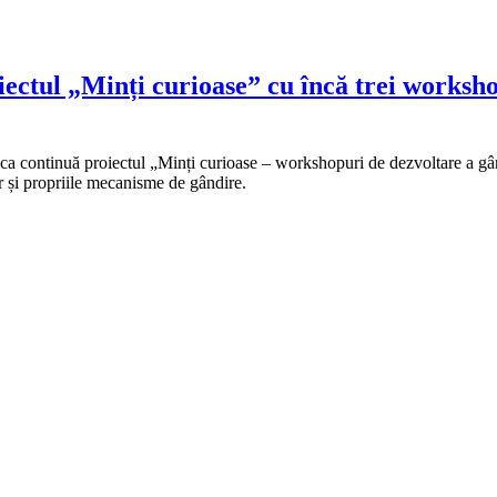
ectul „Minți curioase” cu încă trei worksho
ica continuă proiectul „Minți curioase – workshopuri de dezvoltare a gândi
ur și propriile mecanisme de gândire.