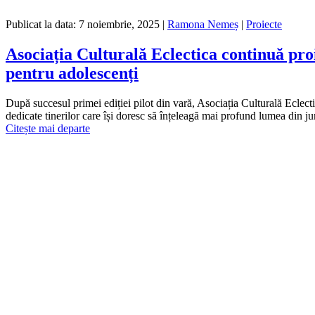
Publicat la data:
7 noiembrie, 2025
|
Ramona Nemeș
|
Proiecte
Asociația Culturală Eclectica continuă proi
pentru adolescenți
După succesul primei ediției pilot din vară, Asociația Culturală Eclect
dedicate tinerilor care își doresc să înțeleagă mai profund lumea din j
Citește mai departe