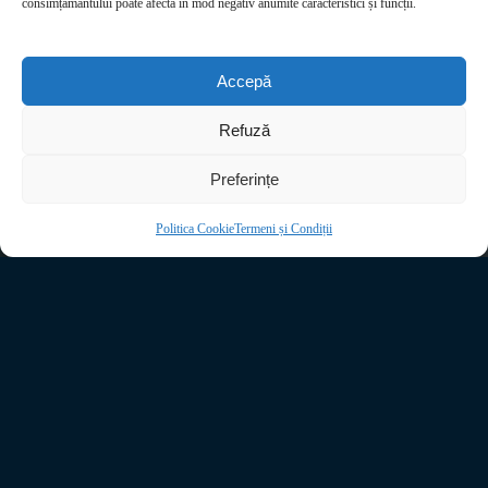
consimțământului poate afecta în mod negativ anumite caracteristici și funcții.
Accepă
Refuză
Preferințe
Politica Cookie
Termeni și Condiții
În cadrul atelierului
Forest in Glass
, vom crea împreună terarii,
mini-ecosisteme inspirate din pădure, construite din mușchi, plante
tropicale, pietre, substraturi naturale și texturi organice atent alese.
Tot ce ai nevoie va fi pregătit: materiale, plante, îndrumare și o
atmosferă calmă, într-un spațiu cald și primitor. În timp ce îți
construiești propriul ecosistem în miniatură, te poți opri pentru un
ceai, o cafea sau ceva bun din meniul Cafenelei Madal, lăsând
experiența să devină nu doar un workshop, ci o mică pauză de