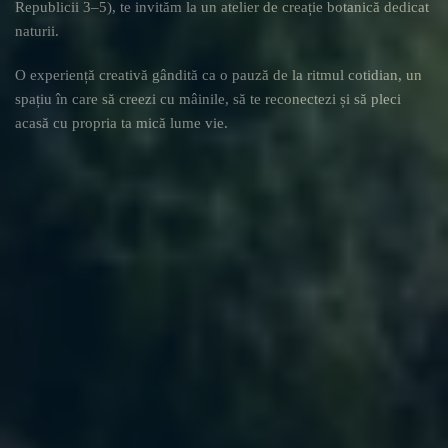
Republicii 3–5)
, te invităm la un
atelier de creație botanică dedicat
naturii
.
O experiență creativă gândită ca o pauză de la ritmul cotidian, un
spațiu în care să creezi cu mâinile, să te reconectezi și să pleci
acasă cu propria ta mică lume vie.