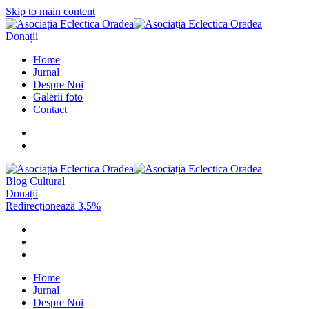
Skip to main content
Donații
Home
Jurnal
Despre Noi
Galerii foto
Contact
Blog Cultural
Donații
Redirecționează 3,5%
Home
Jurnal
Despre Noi