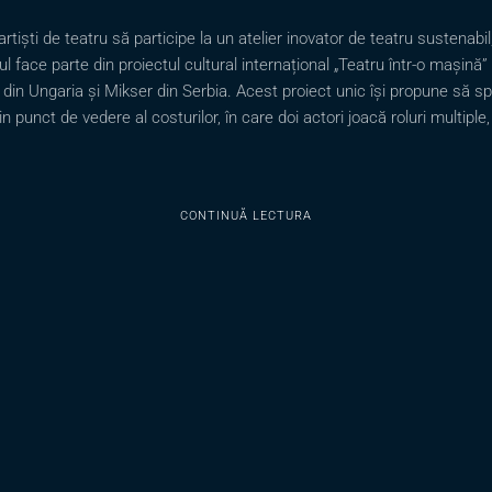
rtiști de teatru să participe la un atelier inovator de teatru sustenabi
l face parte din proiectul cultural internațional „Teatru într-o mașină” 
in Ungaria și Mikser din Serbia. Acest proiect unic își propune să spri
 punct de vedere al costurilor, în care doi actori joacă roluri multiple,
CONTINUĂ LECTURA