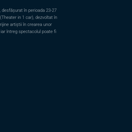
CALL
PENTRU
l, desfășurat în perioada 23-27
ARTIȘTI
DE
(Theater in 1 car), dezvoltat în
TEATRU
–
jine artiștii în crearea unor
ATELIER
 iar întreg spectacolul poate fi
DE
TEATRU
SUSTENABIL
LA
BUDAPESTA