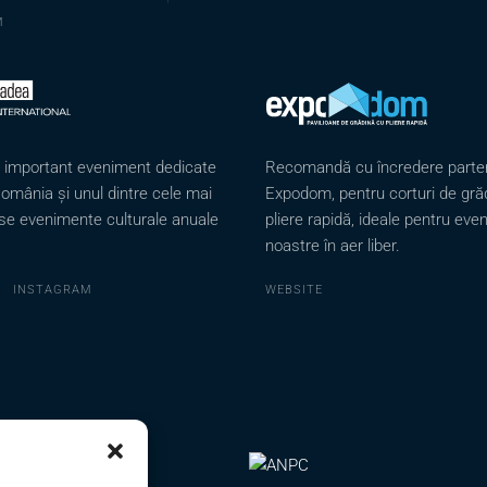
M
n important eveniment dedicate
Recomandă cu încredere parten
România și unul dintre cele mai
Expodom, pentru corturi de gră
se evenimente culturale anuale
pliere rapidă, ideale pentru eve
noastre în aer liber.
INSTAGRAM
WEBSITE