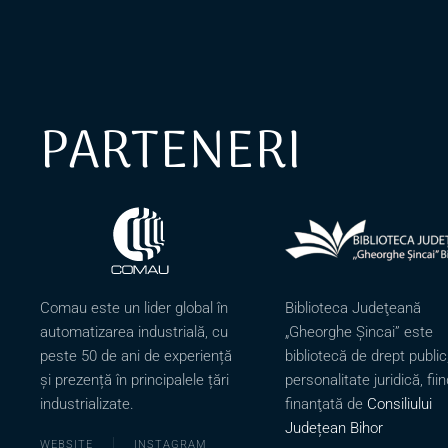
PARTENERI
Comau este un lider global în
Biblioteca Judeţeană
automatizarea industrială, cu
„Gheorghe Şincai” este
peste 50 de ani de experiență
bibliotecă de drept public
și prezență în principalele țări
personalitate juridică, fiin
industrializate.
finanţată de
Consiliului
Județean Bihor
WEBSITE
INSTAGRAM