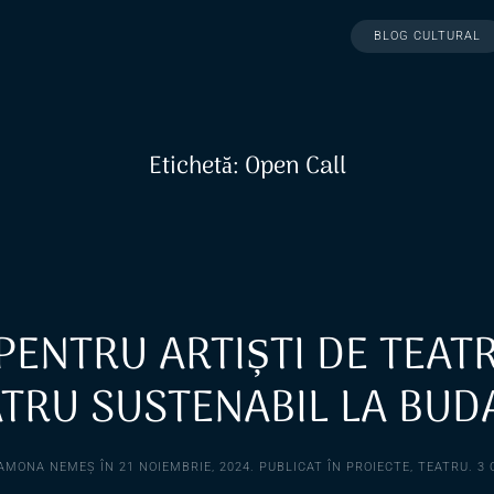
BLOG CULTURAL
Etichetă:
Open Call
PENTRU ARTIȘTI DE TEATR
ATRU SUSTENABIL LA BUD
AMONA NEMEȘ
ÎN
21 NOIEMBRIE, 2024
. PUBLICAT ÎN
PROIECTE
,
TEATRU
.
3 