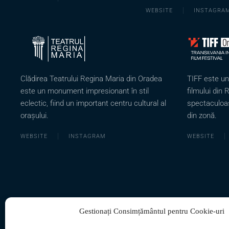
WEBSITE
INSTAGRA
Clădirea Teatrului Regina Maria din Oradea
TIFF este u
este un monument impresionant în stil
filmului din 
eclectic, fiind un important centru cultural al
spectaculoa
orașului.
din zonă.
WEBSITE
INSTAGRAM
WEBSITE
Gestionați Consimțământul pentru Cookie-uri
ASOCIAȚIA ECLECTICA