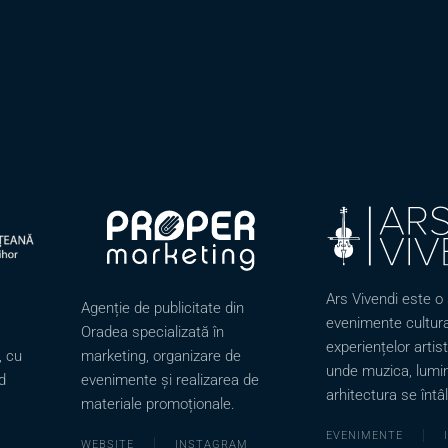
Ars Vivendi este o 
Agenție de publicitate din
evenimente cultura
Oradea specializată în
experiențelor artis
marketing, organizare de
, cu
unde muzica, lumin
evenimente și realizarea de
d
arhitectura se întâ
materiale promoționale.
EVENIMENTE
WEBSITE
INSTAGRAM