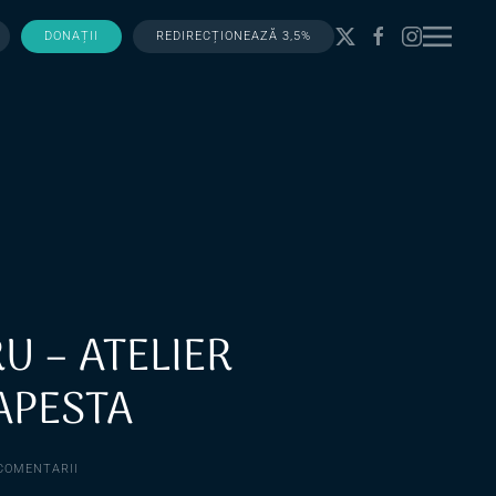
DONAȚII
REDIRECȚIONEAZĂ 3,5%
U – ATELIER
APESTA
LA
COMENTARII
OPEN